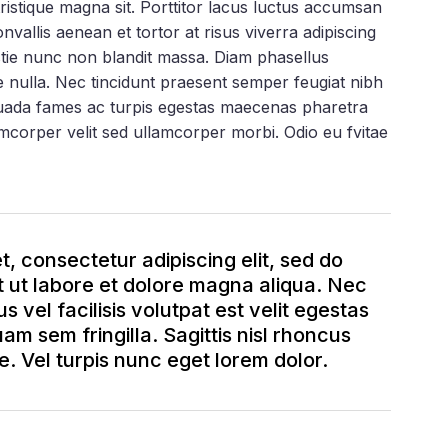
tristique magna sit. Porttitor lacus luctus accumsan
allis aenean et tortor at risus viverra adipiscing
stie nunc non blandit massa. Diam phasellus
ue nulla. Nec tincidunt praesent semper feugiat nibh
suada fames ac turpis egestas maecenas pharetra
amcorper velit sed ullamcorper morbi. Odio eu fvitae
, consectetur adipiscing elit, sed do
 ut labore et dolore magna aliqua. Nec
 vel facilisis volutpat est velit egestas
uam sem fringilla. Sagittis nisl rhoncus
. Vel turpis nunc eget lorem dolor.