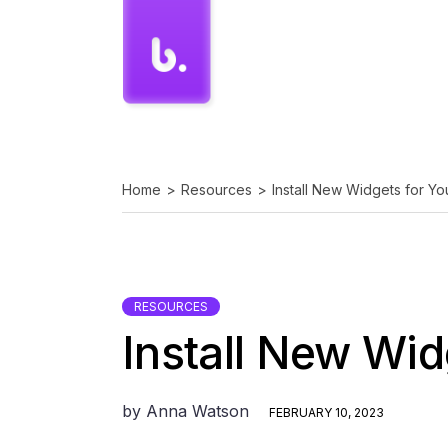
M
S
S
S
N
Home
Resources
Install New Widgets for Y
N
S
C
RESOURCES
L
Install New Wid
by
Anna Watson
FEBRUARY 10, 2023