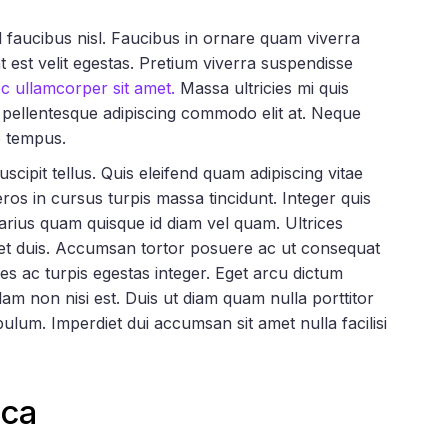
 faucibus nisl. Faucibus in ornare quam viverra
pat est velit egestas. Pretium viverra suspendisse
ec ullamcorper sit amet.
Massa ultricies mi quis
 pellentesque adipiscing commodo elit at. Neque
e tempus.
cipit tellus. Quis eleifend quam adipiscing vitae
 eros in cursus turpis massa tincidunt. Integer quis
 varius quam quisque id diam vel quam. Ultrices
get duis. Accumsan tortor posuere ac ut consequat
s ac turpis egestas integer. Eget arcu dictum
llam non nisi est. Duis ut diam quam nulla porttitor
ulum. Imperdiet dui accumsan sit amet nulla facilisi
cca