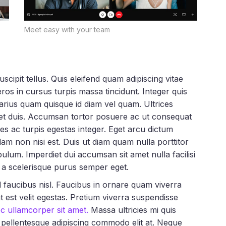
Meet easy with your team
cipit tellus. Quis eleifend quam adipiscing vitae
 eros in cursus turpis massa tincidunt. Integer quis
 varius quam quisque id diam vel quam. Ultrices
get duis. Accumsan tortor posuere ac ut consequat
s ac turpis egestas integer. Eget arcu dictum
llam non nisi est. Duis ut diam quam nulla porttitor
ulum. Imperdiet dui accumsan sit amet nulla facilisi
i a scelerisque purus semper eget.
 faucibus nisl. Faucibus in ornare quam viverra
pat est velit egestas. Pretium viverra suspendisse
ec ullamcorper sit amet.
Massa ultricies mi quis
 pellentesque adipiscing commodo elit at. Neque