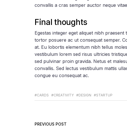
convallis a cras semper auctor neque vita
Final thoughts
Egestas integer eget aliquet nibh praesent 
tortor posuere ac ut consequat semper. Conv
at. Eu lobortis elementum nibh tellus mole
vestibulum lorem sed risus ultricies tristiq
sed pulvinar proin gravida. Netus et male
convallis. Sed lectus vestibulum mattis ull
congue eu consequat ac.
#CARDS
#CREATIVITY
#DESIGN
#STARTUP
PREVIOUS POST