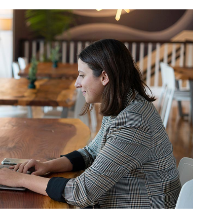
Error Page
Get In Touch
Contact Us
Coming Soon
Error Page