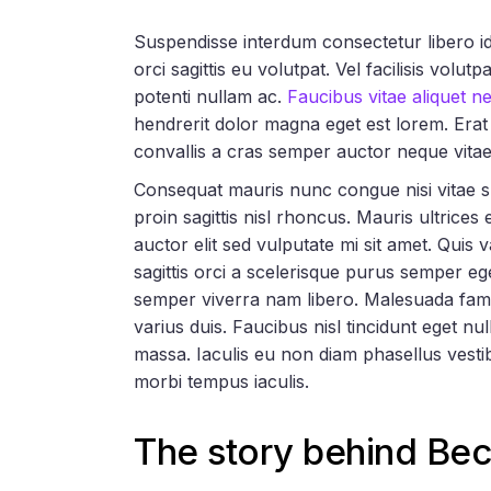
Suspendisse interdum consectetur libero id
orci sagittis eu volutpat. Vel facilisis volut
potenti nullam ac.
Faucibus vitae aliquet n
hendrerit dolor magna eget est lorem. Erat
convallis a cras semper auctor neque vita
Consequat mauris nunc congue nisi vitae sus
proin sagittis nisl rhoncus. Mauris ultrices
auctor elit sed vulputate mi sit amet. Quis
sagittis orci a scelerisque purus semper e
semper viverra nam libero. Malesuada fame
varius duis. Faucibus nisl tincidunt eget nu
massa. Iaculis eu non diam phasellus vestib
morbi tempus iaculis.
The story behind Be