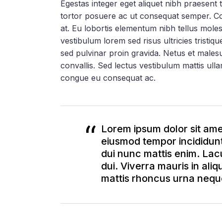
Egestas integer eget aliquet nibh praesent 
tortor posuere ac ut consequat semper. Conv
at. Eu lobortis elementum nibh tellus mole
vestibulum lorem sed risus ultricies tristiq
sed pulvinar proin gravida. Netus et male
convallis. Sed lectus vestibulum mattis ull
congue eu consequat ac.
Lorem ipsum dolor sit amet
eiusmod tempor incididunt
dui nunc mattis enim. Lacus
dui. Viverra mauris in aliq
mattis rhoncus urna neque