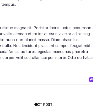
e tempus.
tristique magna sit. Porttitor lacus luctus accumsan
allis aenean et tortor at risus viverra adipiscing
stie nunc non blandit massa. Diam phasellus
ue nulla. Nec tincidunt praesent semper feugiat nibh
suada fames ac turpis egestas maecenas pharetra
amcorper velit sed ullamcorper morbi. Odio eu fvitae
NEXT POST