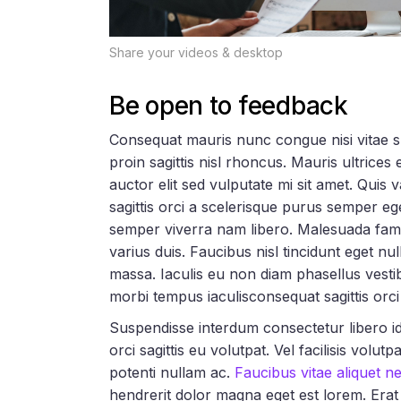
Share your videos & desktop
Be open to feedback
Consequat mauris nunc congue nisi vitae sus
proin sagittis nisl rhoncus. Mauris ultrices
auctor elit sed vulputate mi sit amet. Quis
sagittis orci a scelerisque purus semper e
semper viverra nam libero. Malesuada fame
varius duis. Faucibus nisl tincidunt eget nu
massa. Iaculis eu non diam phasellus vestib
morbi tempus iaculisconsequat sagittis orc
Suspendisse interdum consectetur libero id
orci sagittis eu volutpat. Vel facilisis volut
potenti nullam ac.
Faucibus vitae aliquet n
hendrerit dolor magna eget est lorem. Erat