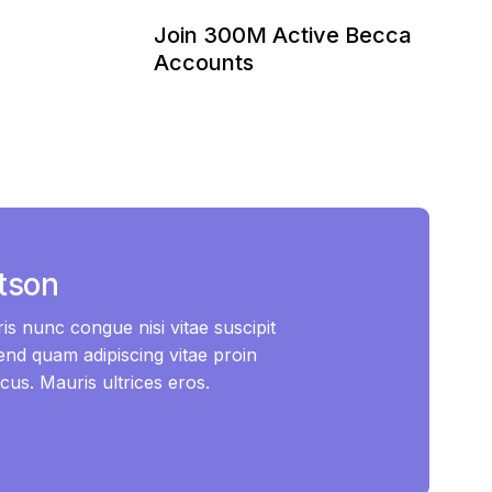
Join 300M Active Becca
Accounts
tson
s nunc congue nisi vitae suscipit
ifend quam adipiscing vitae proin
ncus. Mauris ultrices eros.