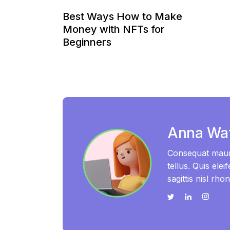
Best Ways How to Make
Money with NFTs for
Beginners
Anna Wa
Consequat mauri
tellus. Quis ele
sagittis nisl rho